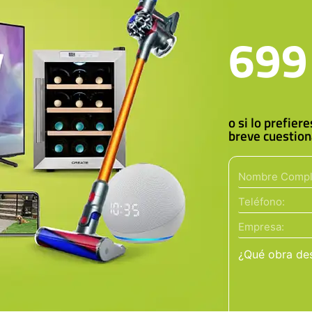
699
o si lo prefier
breve cuestion
¿Qué obra de