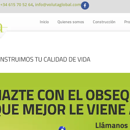
:
+34 615 70 52 64
,
info@volutaglobal.com
Inicio
Quienes somos
Construcción
Pro
Llámanos