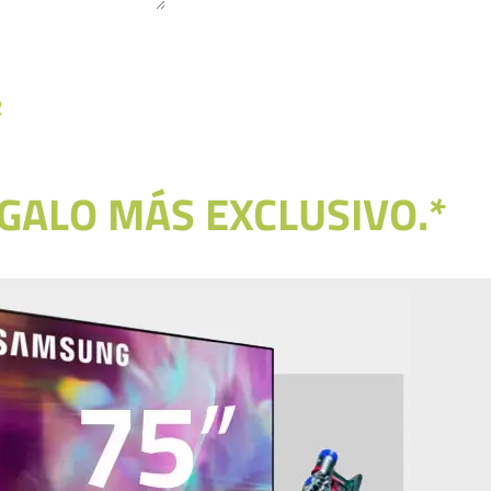
do con la política de
tos.
.
R
EGALO MÁS EXCLUSIVO.*